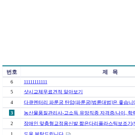
번호
제 목
6
11111111111
5
샷시교체무료견적 알아보기
4
다큐멘터리 파룬궁 탄압(파룬궁[법륜대법]은 좋습니
3
농산물품질관리사-고소득 유망직종 자격증/나이, 학력
2
장애인 맞춤형교정용신발 짧은다리플라스틱보조기(
1
도움 부탁드립니다.