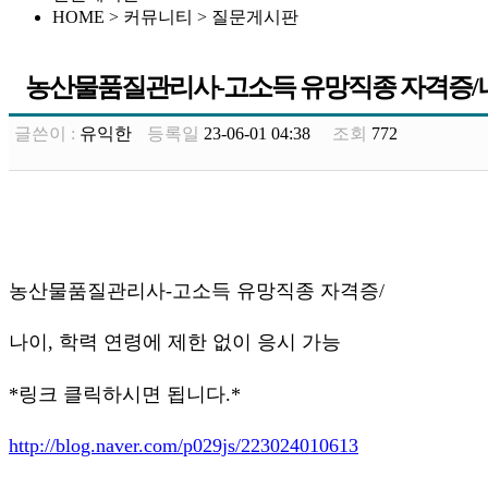
HOME > 커뮤니티 >
질문게시판
농산물품질관리사-고소득 유망직종 자격증/나이
글쓴이 :
유익한
등록일
23-06-01 04:38
조회
772
농산물품질관리사-고소득 유망직종 자격증/
나이, 학력 연령에 제한 없이 응시 가능
*링크 클릭하시면 됩니다.*
http://blog.naver.com/p029js/223024010613